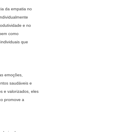
cia da empatia no
individualmente
rodutividade e no
, bem como
individuais que
 as emoções,
entos saudáveis e
 e valorizados, eles
ico promove a