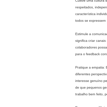
Cultive uma cultura 
respeitados, indepen
característica indivi
todos se expressem 
Estimule a comunicaç
significa criar cana
colaboradores possa
para o feedback cons
Pratique a empatia: 
diferentes perspecti
interesse genuíno p
de que pequenos ges
trabalho bem feito, 